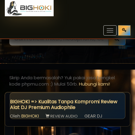
Toggle
navigation
Skrip Anda bermasalah? Yuk pakai jasa bengkel
kode phpmu.com :) Mulai 50rb.
Hubungi kami!
BIGHOKI => Kualitas Tanpa Kompromi Review
Alat DJ Premium Audiophile
Oleh
BIGHOKI
GEAR DJ
REVIEW AUDIO