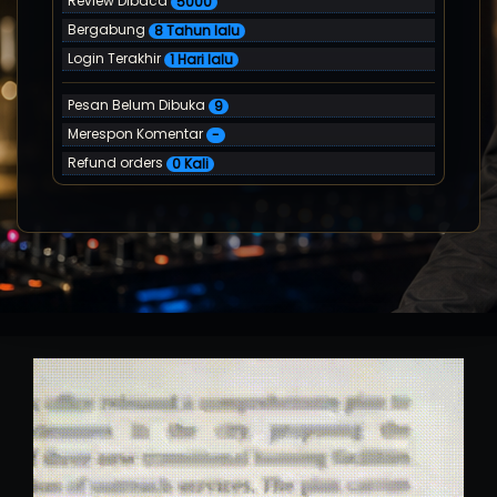
Review Dibaca
5000
Bergabung
8 Tahun lalu
Login Terakhir
1 Hari lalu
Pesan Belum Dibuka
9
Merespon Komentar
-
Refund orders
0 Kali