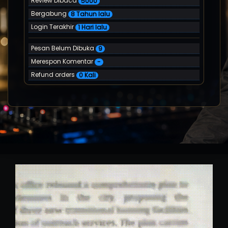
Review Dibaca
5000
Bergabung
8 Tahun lalu
Login Terakhir
1 Hari lalu
Pesan Belum Dibuka
9
Merespon Komentar
-
Refund orders
0 Kali