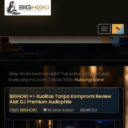
Toggle
navigation
Skrip Anda bermasalah? Yuk pakai jasa bengkel
kode phpmu.com :) Mulai 50rb.
Hubungi kami!
BIGHOKI => Kualitas Tanpa Kompromi Review
Alat DJ Premium Audiophile
Oleh
BIGHOKI
GEAR DJ
REVIEW AUDIO