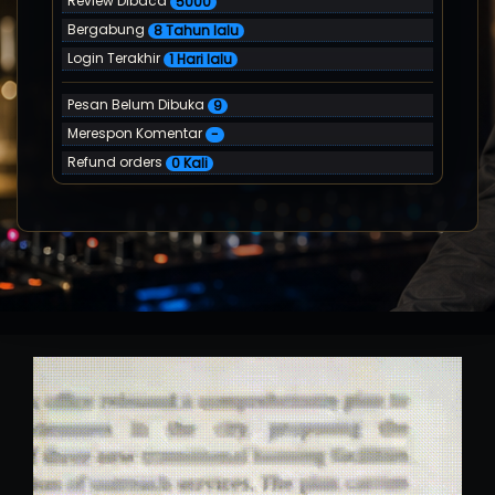
Review Dibaca
5000
Bergabung
8 Tahun lalu
Login Terakhir
1 Hari lalu
Pesan Belum Dibuka
9
Merespon Komentar
-
Refund orders
0 Kali