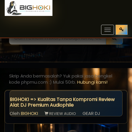
Toggle
navigation
Skrip Anda bermasalah? Yuk pakai jasa bengkel
kode phpmu.com :) Mulai 50rb.
Hubungi kami!
BIGHOKI => Kualitas Tanpa Kompromi Review
Alat DJ Premium Audiophile
Oleh
BIGHOKI
GEAR DJ
REVIEW AUDIO