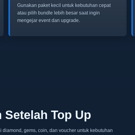
Gunakan paket kecil untuk kebutuhan cepat
atau pilih bundle lebih besar saat ingin
mengejar event dan upgrade.
 Setelah Top Up
 diamond, gems, coin, dan voucher untuk kebutuhan