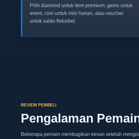
Pilih diamond untuk item premium, gems untuk
event, coin untuk misi harian, atau voucher
untuk saldo fleksibel.
REVIEW PEMBELI
Pengalaman Pemain
Beberapa pemain membagikan kesan setelah mengisi