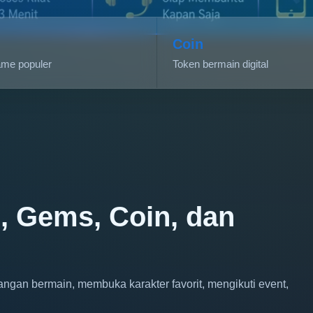
s
Coin
ame populer
Token bermain digital
, Gems, Coin, dan
angan bermain, membuka karakter favorit, mengikuti event,