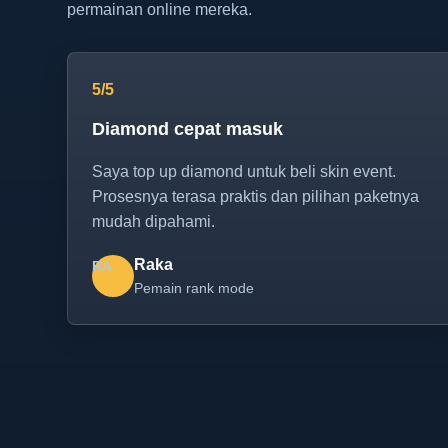
permainan online mereka.
5/5
Diamond cepat masuk
Saya top up diamond untuk beli skin event.
Prosesnya terasa praktis dan pilihan paketnya
mudah dipahami.
Raka
RA
Pemain rank mode