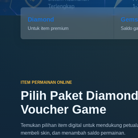
Diamond
Gem
Untuk item premium
Saldo g
ITEM PERMAINAN ONLINE
Pilih Paket Diamond
Voucher Game
Temukan pilihan item digital untuk mendukung petual
membeli skin, dan menambah saldo permainan.