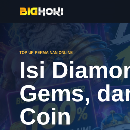
TOP UP PERMAINAN ONLINE
Isi Diamo
Gems, da
Coin