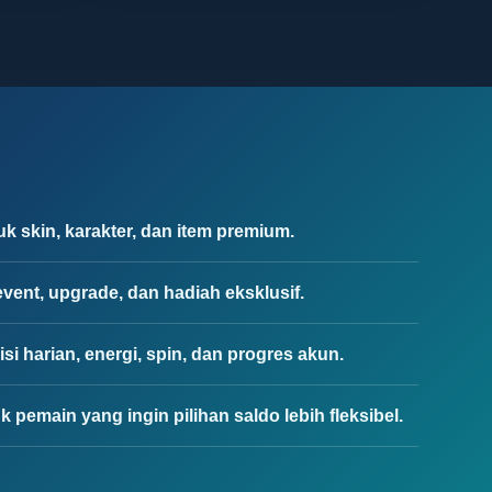
k skin, karakter, dan item premium.
vent, upgrade, dan hadiah eksklusif.
si harian, energi, spin, dan progres akun.
 pemain yang ingin pilihan saldo lebih fleksibel.