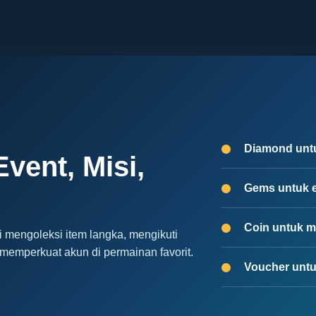
Diamond untu
vent, Misi,
Gems untuk e
Coin untuk mi
ri mengoleksi item langka, mengikuti
memperkuat akun di permainan favorit.
Voucher untuk