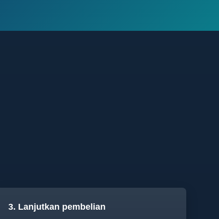
3. Lanjutkan pembelian