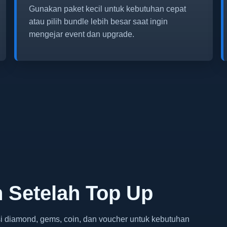
Gunakan paket kecil untuk kebutuhan cepat
atau pilih bundle lebih besar saat ingin
mengejar event dan upgrade.
 Setelah Top Up
 diamond, gems, coin, dan voucher untuk kebutuhan