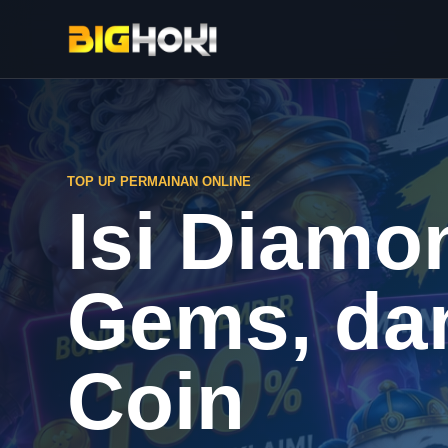
TOP UP PERMAINAN ONLINE
Isi Diamo
Gems, da
Coin