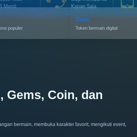
s
Coin
ame populer
Token bermain digital
, Gems, Coin, dan
angan bermain, membuka karakter favorit, mengikuti event,