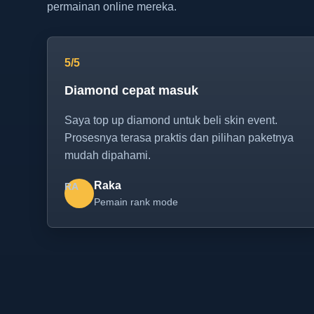
permainan online mereka.
5/5
Diamond cepat masuk
Saya top up diamond untuk beli skin event.
Prosesnya terasa praktis dan pilihan paketnya
mudah dipahami.
Raka
RA
Pemain rank mode