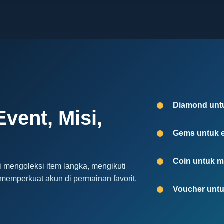
Diamond untu
vent, Misi,
Gems untuk e
Coin untuk mi
ri mengoleksi item langka, mengikuti
memperkuat akun di permainan favorit.
Voucher untuk