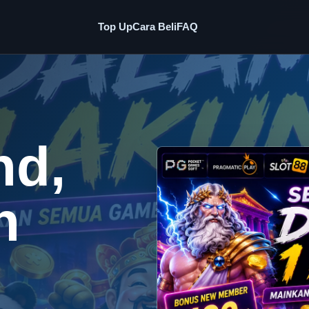
Top Up
Cara Beli
FAQ
nd,
n