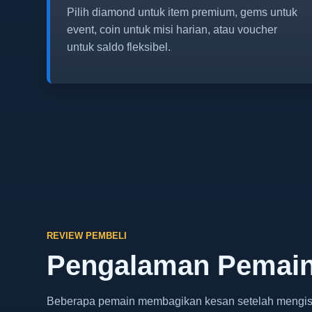
Pilih diamond untuk item premium, gems untuk
event, coin untuk misi harian, atau voucher
untuk saldo fleksibel.
REVIEW PEMBELI
Pengalaman Pemain
Beberapa pemain membagikan kesan setelah mengisi