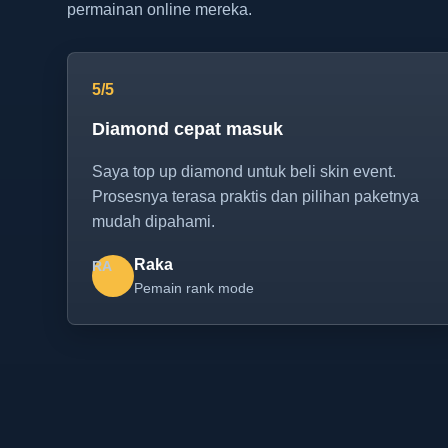
permainan online mereka.
5/5
Diamond cepat masuk
Saya top up diamond untuk beli skin event.
Prosesnya terasa praktis dan pilihan paketnya
mudah dipahami.
Raka
RA
Pemain rank mode