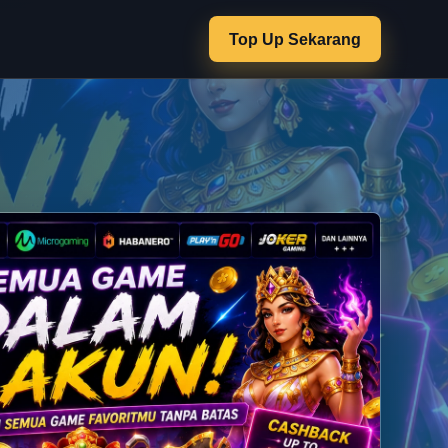
Top Up Sekarang