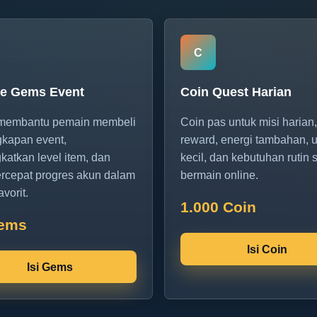
C
e Gems Event
Coin Quest Harian
membantu pemain membeli
Coin pas untuk misi harian,
gkapan event,
reward, energi tambahan, 
katkan level item, dan
kecil, dan kebutuhan rutin 
cepat progres akun dalam
bermain online.
vorit.
1.000 Coin
ems
Isi Coin
Isi Gems