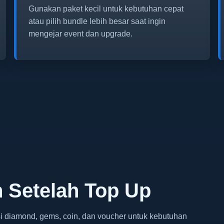
Gunakan paket kecil untuk kebutuhan cepat
atau pilih bundle lebih besar saat ingin
mengejar event dan upgrade.
 Setelah Top Up
 diamond, gems, coin, dan voucher untuk kebutuhan