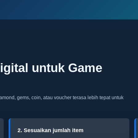
igital untuk Game
amond, gems, coin, atau voucher terasa lebih tepat untuk
2. Sesuaikan jumlah item