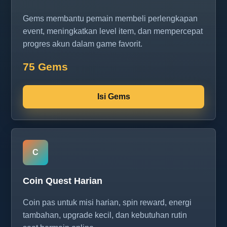
Gems membantu pemain membeli perlengkapan
event, meningkatkan level item, dan mempercepat
progres akun dalam game favorit.
75 Gems
Isi Gems
C
Coin Quest Harian
Coin pas untuk misi harian, spin reward, energi
tambahan, upgrade kecil, dan kebutuhan rutin