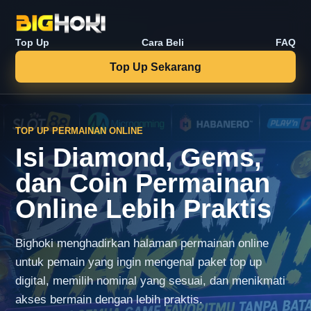
Top Up
Cara Beli
FAQ
Top Up Sekarang
TOP UP PERMAINAN ONLINE
Isi Diamond, Gems,
dan Coin Permainan
Online Lebih Praktis
Bighoki menghadirkan halaman permainan online
untuk pemain yang ingin mengenal paket top up
digital, memilih nominal yang sesuai, dan menikmati
akses bermain dengan lebih praktis.