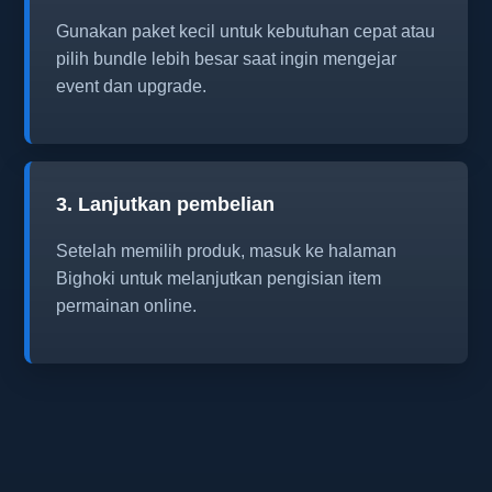
Gunakan paket kecil untuk kebutuhan cepat atau
pilih bundle lebih besar saat ingin mengejar
event dan upgrade.
3. Lanjutkan pembelian
Setelah memilih produk, masuk ke halaman
Bighoki untuk melanjutkan pengisian item
permainan online.